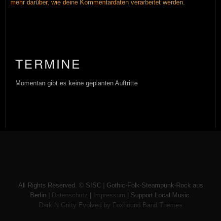
mehr darüber, wie deine Kommentardaten verarbeitet werden
.
TERMINE
Momentan gibt es keine geplanten Auftritte
All Rights Reserved. © SISC | Gothic-Folk-Steampunk-Rock aus
Berlin |
Datenschutz
|
Impressum
| Support Local Music.
Dark N Gritty Evolved
by
Foxhound Band Themes